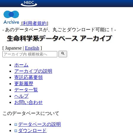
[
利用者規約
]
- あのデータベースが、丸ごとダウンロード可能に！-
[ Japanese |
English
]
search
ホーム
アーカイブの説明
寄託応募要領
更新履歴
データ一覧
ヘルプ
お問い合わせ
このデータベースについて
データベースの説明
ダウンロード