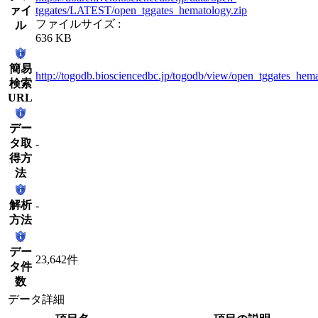
ァイ
tggates/LATEST/open_tggates_hematology.zip
ファイルサイズ :
ル
636 KB
簡易
http://togodb.biosciencedbc.jp/togodb/view/open_tggates_hem
検索
URL
デー
タ取
-
得方
法
解析
-
方法
デー
23,642件
タ件
数
データ詳細