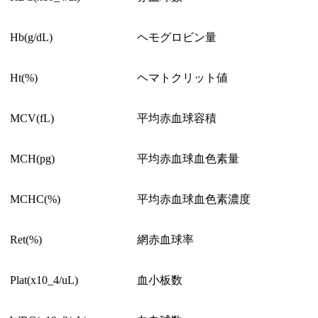
Hb(g/dL)
ヘモグロビン量
Ht(%)
ヘマトクリット値
MCV(fL)
平均赤血球容積
MCH(pg)
平均赤血球血色素量
MCHC(%)
平均赤血球血色素濃度
Ret(%)
網赤血球率
Plat(x10_4/uL)
血小板数