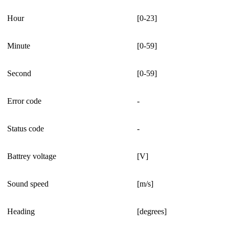
Hour
[0-23]
Minute
[0-59]
Second
[0-59]
Error code
-
Status code
-
Battrey voltage
[V]
Sound speed
[m/s]
Heading
[degrees]