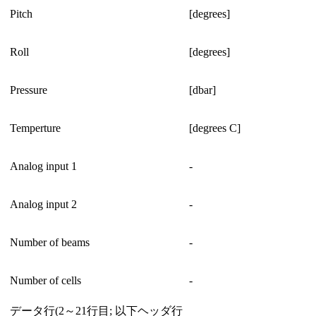
Pitch
[degrees]
Roll
[degrees]
Pressure
[dbar]
Temperture
[degrees C]
Analog input 1
-
Analog input 2
-
Number of beams
-
Number of cells
-
データ行(2～21行目; 以下ヘッダ行