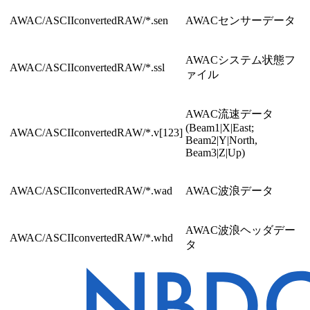
AWAC/ASCIIconvertedRAW/*.sen
AWACセンサーデータ
AWACシステム状態フ
AWAC/ASCIIconvertedRAW/*.ssl
ァイル
AWAC流速データ
(Beam1|X|East;
AWAC/ASCIIconvertedRAW/*.v[123]
Beam2|Y|North,
Beam3|Z|Up)
AWAC/ASCIIconvertedRAW/*.wad
AWAC波浪データ
AWAC波浪ヘッダデー
AWAC/ASCIIconvertedRAW/*.whd
タ