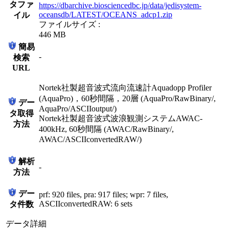
タファ
https://dbarchive.biosciencedbc.jp/data/jedisystem-
oceansdb/LATEST/OCEANS_adcp1.zip
イル
ファイルサイズ :
446 MB
簡易
-
検索
URL
Nortek社製超音波式流向流速計Aquadopp Profiler
(AquaPro)，60秒間隔，20層 (AquaPro/RawBinary/,
デー
AquaPro/ASCIIoutput/)
タ取得
Nortek社製超音波式波浪観測システムAWAC-
方法
400kHz, 60秒間隔 (AWAC/RawBinary/,
AWAC/ASCIIconvertedRAW/)
解析
-
方法
デー
prf: 920 files, pra: 917 files; wpr: 7 files,
ASCIIconvertedRAW: 6 sets
タ件数
データ詳細