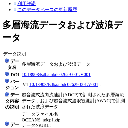
利用許諾
このデータベースの更新履歴
多層海流データおよび波浪デ
ータ
データ説明
デー
多層海流データおよび波浪データ
タ名
10.18908/lsdba.nbdc02629-001.V001
DOI
バー
V1
10.18908/lsdba.nbdc02629-001.V001
-
ジョン
超音波式流向流速計(ADCP)で計測された多層海流
デー
データ，および超音波式波浪観測計(AWAC)で計測
タ内容
された波浪データ
の説明
データファイル名 :
OCEANS_adcp1.zip
デー
データのURL :