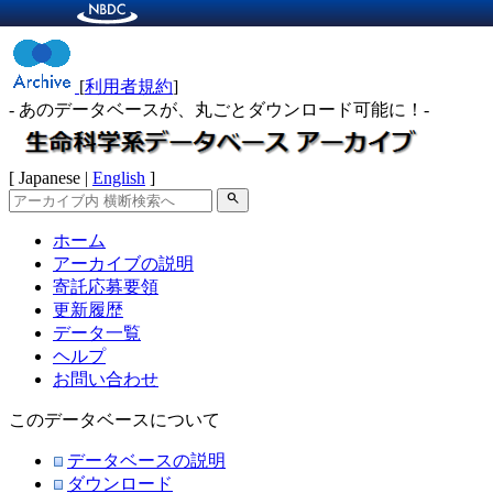
[
利用者規約
]
- あのデータベースが、丸ごとダウンロード可能に！-
[ Japanese |
English
]
search
ホーム
アーカイブの説明
寄託応募要領
更新履歴
データ一覧
ヘルプ
お問い合わせ
このデータベースについて
データベースの説明
ダウンロード