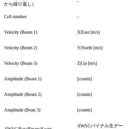
-
から繰り返し）
Cell number
-
Velocity (Beam 1)
X|East [m/s]
Velocity (Beam 2)
Y|North [m/s]
Velocity (Beam 3)
Z|Up [m/s]
Amplitude (Beam 1)
[counts]
Amplitude (Beam 2)
[counts]
Amplitude (Bean 3)
[counts]
AWACバイナル生デー
AWAC/RawBinary/*.wpr