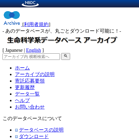
[
利用者規約
]
- あのデータベースが、丸ごとダウンロード可能に！-
[ Japanese |
English
]
search
ホーム
アーカイブの説明
寄託応募要領
更新履歴
データ一覧
ヘルプ
お問い合わせ
このデータベースについて
データベースの説明
ダウンロード