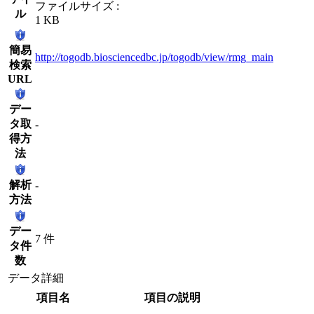
ファイルサイズ :
ル
1 KB
簡易
http://togodb.biosciencedbc.jp/togodb/view/rmg_main
検索
URL
デー
タ取
-
得方
法
解析
-
方法
デー
7 件
タ件
数
データ詳細
項目名
項目の説明