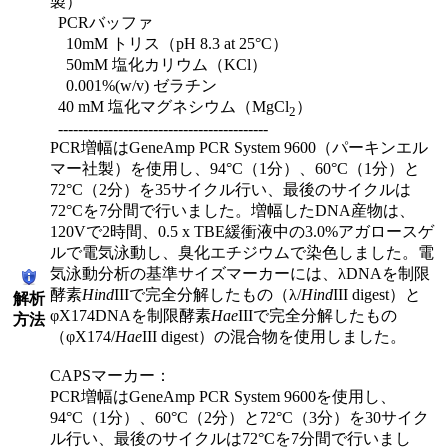
製）
PCRバッファ
10mM トリス（pH 8.3 at 25°C）
50mM 塩化カリウム（KCl）
0.001%(w/v) ゼラチン
40 mM 塩化マグネシウム（MgCl
）
2
------------------------------------------
PCR増幅はGeneAmp PCR System 9600（パーキンエル
マー社製）を使用し、94°C（1分）、60°C（1分）と
72°C（2分）を35サイクル行い、最後のサイクルは
72°Cを7分間で行いました。増幅したDNA産物は、
120Vで2時間、0.5 x TBE緩衝液中の3.0%アガロースゲ
ルで電気泳動し、臭化エチジウムで染色しました。電
気泳動分析の基準サイズマーカーには、λDNAを制限
酵素
Hind
IIIで完全分解したもの（λ/
Hind
III digest）と
解析
φX174DNAを制限酵素
Hae
IIIで完全分解したもの
方法
（φX174/
Hae
III digest）の混合物を使用しました。
CAPSマーカー：
PCR増幅はGeneAmp PCR System 9600を使用し、
94°C（1分）、60°C（2分）と72°C（3分）を30サイク
ル行い、最後のサイクルは72°Cを7分間で行いまし