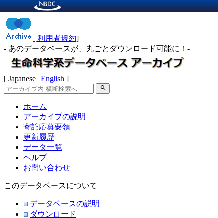
[
利用者規約
]
- あのデータベースが、丸ごとダウンロード可能に！-
[ Japanese |
English
]
search
ホーム
アーカイブの説明
寄託応募要領
更新履歴
データ一覧
ヘルプ
お問い合わせ
このデータベースについて
データベースの説明
ダウンロード