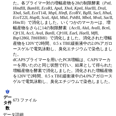
た。各プライマー対の増幅産物を28の制限酵素（
PstI
,
Hind
III,
Bam
HI,
Eco
RI,
Apa
I,
Xho
I,
Kpn
I,
Hae
III,
Dra
I,
Xba
I,
Sal
I,
Eco
T14I,
Msp
I,
Hinf
I,
Eco
RV,
Bgl
II,
Sac
I,
Hha
I,
Eco
T22I,
Hap
II,
Sca
I,
Afa
I,
Mlu
I,
Psh
BI,
Mbo
I,
Mva
I,
Sac
II,
Hinc
II）で消化しました。いくつかのマーカーは、増
幅産物をさらに14の制限酵素（
Acc
II,
Alu
I,
Ava
II,
Bcn
I,
Cfr
13I,
Acc
I,
Ava
I,
Ban
II,
Cfr
10I,
Eae
I,
Hae
II,
Mfl
I,
Bsp
1286I,
Tth
HB8I）で消化しました。消化された増幅
産物を120Vで2時間、0.5 x TBE緩衝液中の2.0%アガロ
ースゲルで電気泳動し、臭化エチジウムで染色しまし
た。
dCAPSプライマーを用いたPCR増幅は、CAPSマーカ
ーを用いたのと同じ状態で行い、結果として得られた
増幅産物を酵素で消化しました。消化された増幅産物
を120Vで2時間、0.5 x TBE緩衝液中の4.0%アガロース
ゲルで電気泳動し、臭化エチジウムで染色しました。
デー
673 ファイル
タ件
数
データ詳細