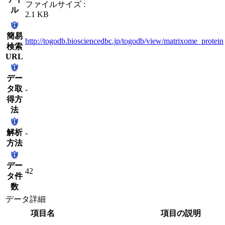
ファイルサイズ :
ル
2.1 KB
簡易
http://togodb.biosciencedbc.jp/togodb/view/matrixome_protein
検索
URL
デー
タ取
-
得方
法
解析
-
方法
デー
42
タ件
数
データ詳細
項目名
項目の説明