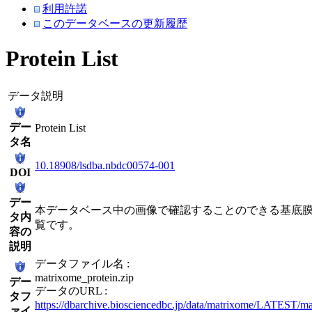
利用許諾
このデータベースの更新履歴
Protein List
データ説明
デー
Protein List
タ名
10.18908/lsdba.nbdc00574-001
DOI
デー
本データベース中の画像で確認することのできる基底
タ内
覧です。
容の
説明
データファイル名 :
matrixome_protein.zip
デー
データのURL :
タフ
https://dbarchive.biosciencedbc.jp/data/matrixome/LATEST/ma
ァイ