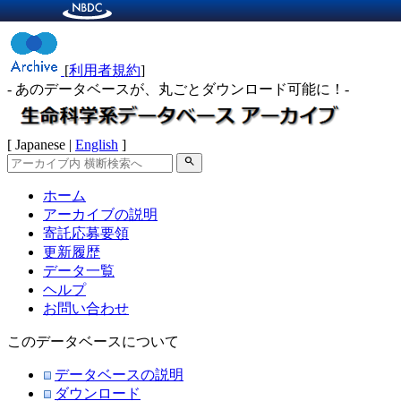
[
利用者規約
]
- あのデータベースが、丸ごとダウンロード可能に！-
[ Japanese |
English
]
search
ホーム
アーカイブの説明
寄託応募要領
更新履歴
データ一覧
ヘルプ
お問い合わせ
このデータベースについて
データベースの説明
ダウンロード