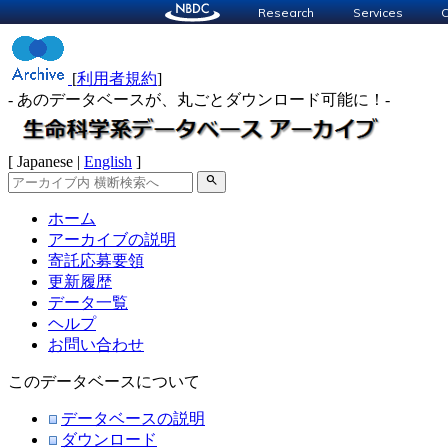
Research
Services
C
[
利用者規約
]
- あのデータベースが、丸ごとダウンロード可能に！-
[ Japanese |
English
]
search
ホーム
アーカイブの説明
寄託応募要領
更新履歴
データ一覧
ヘルプ
お問い合わせ
このデータベースについて
データベースの説明
ダウンロード