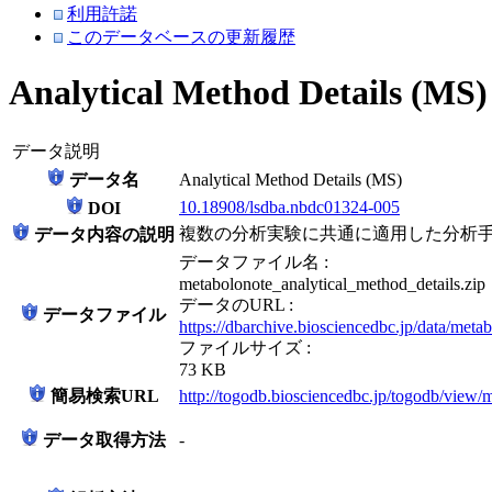
利用許諾
このデータベースの更新履歴
Analytical Method Details (MS)
データ説明
データ名
Analytical Method Details (MS)
10.18908/lsdba.nbdc01324-005
DOI
複数の分析実験に共通に適用した分析手法の
データ内容の説明
データファイル名 :
metabolonote_analytical_method_details.zip
データのURL :
データファイル
https://dbarchive.biosciencedbc.jp/data/me
ファイルサイズ :
73 KB
簡易検索URL
http://togodb.biosciencedbc.jp/togodb/view/
データ取得方法
-