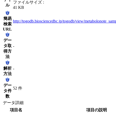
ファイルサイズ :
ル
41 KB
簡易
http://togodb.biosciencedbc.jp/togodb/view/metabolonote_sam
検索
URL
デー
タ取
-
得方
法
解析
-
方法
デー
52 件
タ件
数
データ詳細
項目名
項目の説明