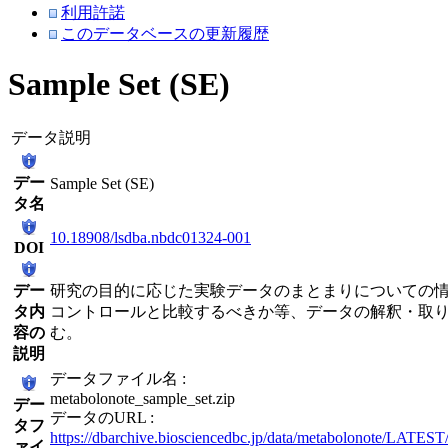
利用許諾
このデータベースの更新履歴
Sample Set (SE)
データ説明
デー
Sample Set (SE)
タ名
10.18908/lsdba.nbdc01324-001
DOI
デー
研究の目的に応じた実験データのまとまりについての情
タ内
コントロールと比較するべきか等、データの解釈・取
容の
む。
説明
データファイル名 :
metabolonote_sample_set.zip
デー
データのURL :
タフ
https://dbarchive.biosciencedbc.jp/data/metabolonote/LATEST
ァイ