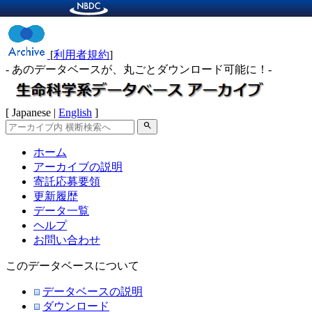
[
利用者規約
]
- あのデータベースが、丸ごとダウンロード可能に！-
[ Japanese |
English
]
search
ホーム
アーカイブの説明
寄託応募要領
更新履歴
データ一覧
ヘルプ
お問い合わせ
このデータベースについて
データベースの説明
ダウンロード