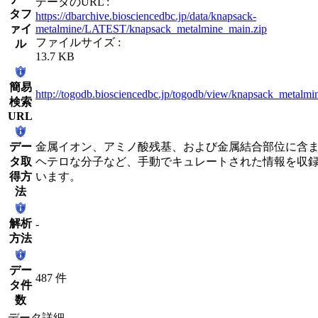
データのURL :
タフ
https://dbarchive.biosciencedbc.jp/data/knapsack-
ァイ
metalmine/LATEST/knapsack_metalmine_main.zip
ファイルサイズ :
ル
13.7 KB
簡易
http://togodb.biosciencedbc.jp/togodb/view/knapsack_metalm
検索
URL
デー
金属イオン、アミノ酸残基、および金属結合部位に含
タ取
ヘテロな分子など、手動でキュレートされた情報を収
得方
います。
法
解析
-
方法
デー
487 件
タ件
数
データ詳細