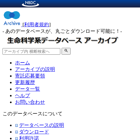
[
利用者規約
]
- あのデータベースが、丸ごとダウンロード可能に！-
search
ホーム
アーカイブの説明
寄託応募要領
更新履歴
データ一覧
ヘルプ
お問い合わせ
このデータベースについて
データベースの説明
ダウンロード
利用許諾