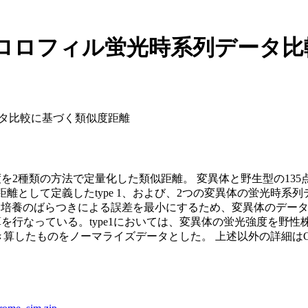
間の、クロロフィル蛍光時系列デー
列データ比較に基づく類似度距離
2種類の方法で定量化した類似距離。 変異体と野生型の135
離として定義したtype 1、および、2つの変異体の蛍光時
した。培養のばらつきによる誤差を最小にするため、変異体のデ
を行なっている。type1においては、変異体の蛍光強度を野
ーマライズデータとした。 上述以外の詳細はOzaki &amp; Sonoike