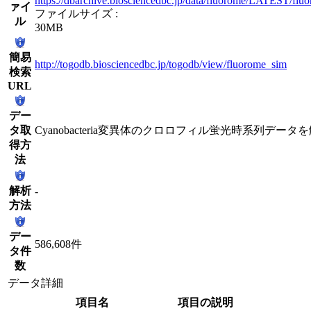
https://dbarchive.biosciencedbc.jp/data/fluorome/LATEST/flu
ァイ
ファイルサイズ :
ル
30MB
簡易
http://togodb.biosciencedbc.jp/togodb/view/fluorome_sim
検索
URL
デー
タ取
Cyanobacteria変異体のクロロフィル蛍光時系列データ
得方
法
解析
-
方法
デー
586,608件
タ件
数
データ詳細
項目名
項目の説明