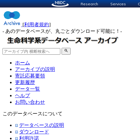
Research
Services
C
[
利用者規約
]
- あのデータベースが、丸ごとダウンロード可能に！-
search
ホーム
アーカイブの説明
寄託応募要領
更新履歴
データ一覧
ヘルプ
お問い合わせ
このデータベースについて
データベースの説明
ダウンロード
利用許諾