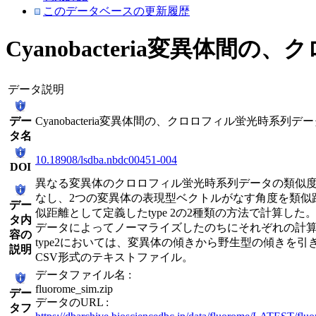
このデータベースの更新履歴
Cyanobacteria変異体
データ説明
デー
Cyanobacteria変異体間の、クロロフィル蛍光時系
タ名
10.18908/lsdba.nbdc00451-004
DOI
異なる変異体のクロロフィル蛍光時系列データの類似度を
なし、2つの変異体の表現型ベクトルがなす角度を類似距
デー
似距離として定義したtype 2の2種類の方法で計算
タ内
データによってノーマライズしたのちにそれぞれの計算
容の
type2においては、変異体の傾きから野生型の傾きを引き算したものをノ
説明
CSV形式のテキストファイル。
データファイル名 :
fluorome_sim.zip
デー
データのURL :
タフ