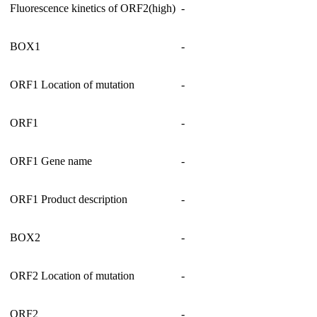
Fluorescence kinetics of ORF2(high)
-
BOX1
-
ORF1 Location of mutation
-
ORF1
-
ORF1 Gene name
-
ORF1 Product description
-
BOX2
-
ORF2 Location of mutation
-
ORF2
-