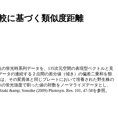
タ比較に基づく類似度距離
点の蛍光時系列データを、135次元空間の表現型ベクトルと見
系列データの連続する２点間の差分値（傾き）の偏差二乗和を類
ータは、その変異体と同じプレートにおいて培養された野生株の
性株の蛍光強度で割った値の対数をノーマライズデータとし、
 (2009) Photosyn. Res. 101, 47-58を参照。