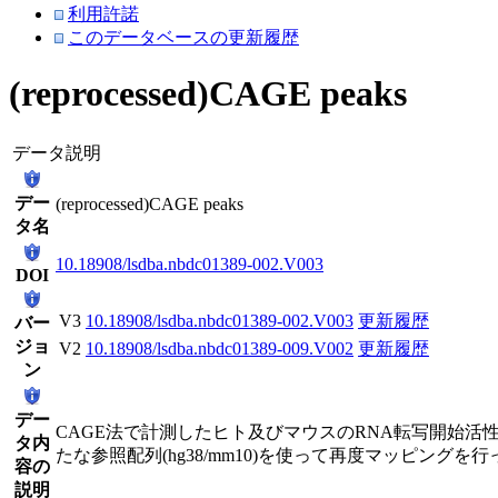
利用許諾
このデータベースの更新履歴
(reprocessed)CAGE peaks
データ説明
デー
(reprocessed)CAGE peaks
タ名
10.18908/lsdba.nbdc01389-002.V003
DOI
V3
10.18908/lsdba.nbdc01389-002.V003
更新履歴
バー
ジョ
V2
10.18908/lsdba.nbdc01389-009.V002
更新履歴
ン
デー
CAGE法で計測したヒト及びマウスのRNA転写開始活
タ内
たな参照配列(hg38/mm10)を使って再度マッピングを
容の
説明