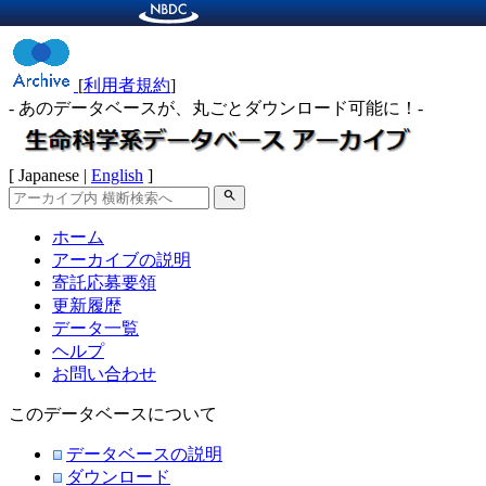
[
利用者規約
]
- あのデータベースが、丸ごとダウンロード可能に！-
[ Japanese |
English
]
search
ホーム
アーカイブの説明
寄託応募要領
更新履歴
データ一覧
ヘルプ
お問い合わせ
このデータベースについて
データベースの説明
ダウンロード