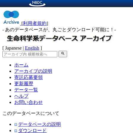
[
利用者規約
]
- あのデータベースが、丸ごとダウンロード可能に！-
[ Japanese |
English
]
search
ホーム
アーカイブの説明
寄託応募要領
更新履歴
データ一覧
ヘルプ
お問い合わせ
このデータベースについて
データベースの説明
ダウンロード