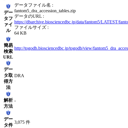
データファイル名 :
fantom5_dra_accession_tables.zip
デー
データのURL :
タフ
https://dbarchive.biosciencedbc.jp/data/fantom5/LATEST/fant
ァイ
ファイルサイズ :
ル
64 KB
簡易
http://togodb.biosciencedbc.jp/togodb/view/fantom5_dra_acces
検索
URL
デー
タ取
DRA
得方
法
解析
-
方法
デー
3,075 件
タ件