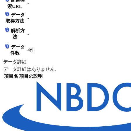
簡易検
-
索URL
データ
-
取得方法
解析方
-
法
データ
4件
件数
データ詳細
データ詳細はありません。
項目名
項目の説明