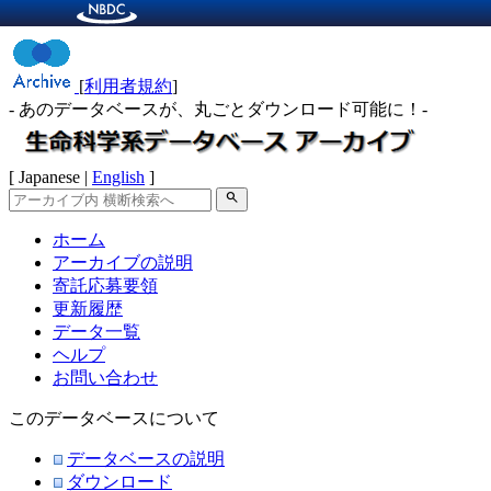
[
利用者規約
]
- あのデータベースが、丸ごとダウンロード可能に！-
[ Japanese |
English
]
search
ホーム
アーカイブの説明
寄託応募要領
更新履歴
データ一覧
ヘルプ
お問い合わせ
このデータベースについて
データベースの説明
ダウンロード