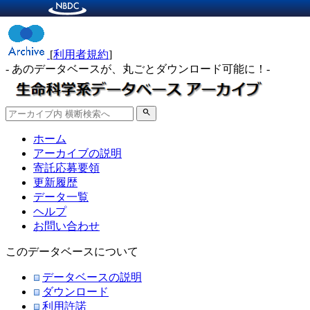
[
利用者規約
]
- あのデータベースが、丸ごとダウンロード可能に！-
search
ホーム
アーカイブの説明
寄託応募要領
更新履歴
データ一覧
ヘルプ
お問い合わせ
このデータベースについて
データベースの説明
ダウンロード
利用許諾