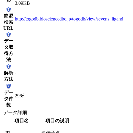
ル
3.09KB
簡易
http://togodb.biosciencedbc.jp/togodb/view/sevens_ligand
検索
URL
デー
タ取
-
得方
法
解析
-
方法
デー
298件
タ件
数
データ詳細
項目名
項目の説明
ID
遺伝子名