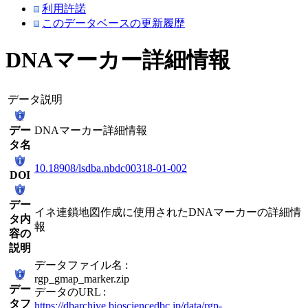
利用許諾
このデータベースの更新履歴
DNAマーカー詳細情報
データ説明
デー
DNAマーカー詳細情報
タ名
10.18908/lsdba.nbdc00318-01-002
DOI
デー
イネ連鎖地図作成に使用されたDNAマーカーの詳細情
タ内
報
容の
説明
データファイル名 :
rgp_gmap_marker.zip
デー
データのURL :
タフ
https://dbarchive.biosciencedbc.jp/data/rgp-