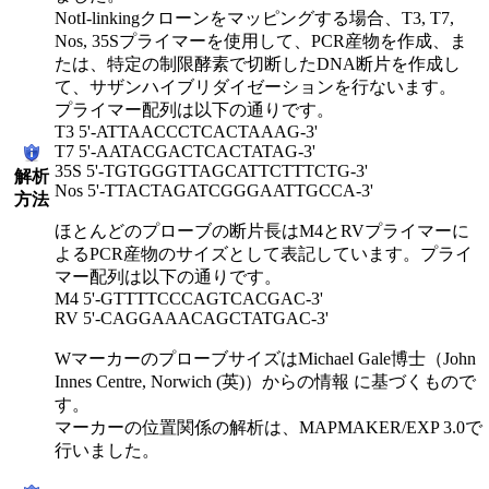
NotI-linkingクローンをマッピングする場合、T3, T7,
Nos, 35Sプライマーを使用して、PCR産物を作成、ま
たは、特定の制限酵素で切断したDNA断片を作成し
て、サザンハイブリダイゼーションを行ないます。
プライマー配列は以下の通りです。
T3 5'-ATTAACCCTCACTAAAG-3'
T7 5'-AATACGACTCACTATAG-3'
35S 5'-TGTGGGTTAGCATTCTTTCTG-3'
解析
Nos 5'-TTACTAGATCGGGAATTGCCA-3'
方法
ほとんどのプローブの断片長はM4とRVプライマーに
よるPCR産物のサイズとして表記しています。プライ
マー配列は以下の通りです。
M4 5'-GTTTTCCCAGTCACGAC-3'
RV 5'-CAGGAAACAGCTATGAC-3'
WマーカーのプローブサイズはMichael Gale博士（John
Innes Centre, Norwich (英)）からの情報 に基づくもので
す。
マーカーの位置関係の解析は、MAPMAKER/EXP 3.0で
行いました。