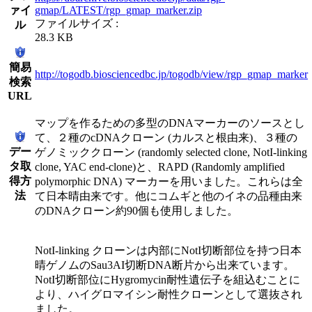
ァイ
gmap/LATEST/rgp_gmap_marker.zip
ファイルサイズ :
ル
28.3 KB
簡易
http://togodb.biosciencedbc.jp/togodb/view/rgp_gmap_marker
検索
URL
マップを作るための多型のDNAマーカーのソースとし
て、２種のcDNAクローン (カルスと根由来)、３種の
デー
ゲノミッククローン (randomly selected clone, NotI-linking
タ取
clone, YAC end-clone)と、RAPD (Randomly amplified
得方
polymorphic DNA) マーカーを用いました。これらは全
法
て日本晴由来です。他にコムギと他のイネの品種由来
のDNAクローン約90個も使用しました。
NotI-linking クローンは内部にNotI切断部位を持つ日本
晴ゲノムのSau3AI切断DNA断片から出来ています。
NotI切断部位にHygromycin耐性遺伝子を組込むことに
より、ハイグロマイシン耐性クローンとして選抜され
ました。