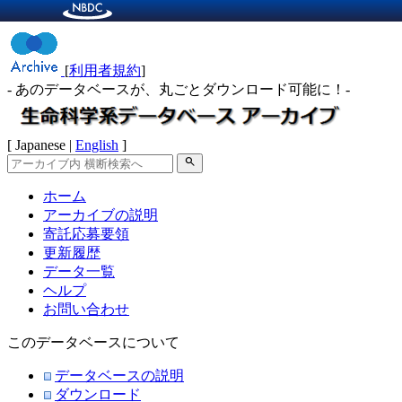
[
利用者規約
]
- あのデータベースが、丸ごとダウンロード可能に！-
[ Japanese |
English
]
search
ホーム
アーカイブの説明
寄託応募要領
更新履歴
データ一覧
ヘルプ
お問い合わせ
このデータベースについて
データベースの説明
ダウンロード