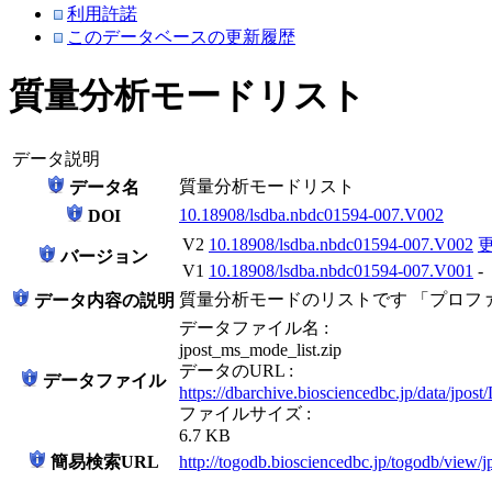
利用許諾
このデータベースの更新履歴
質量分析モードリスト
データ説明
質量分析モードリスト
データ名
10.18908/lsdba.nbdc01594-007.V002
DOI
V2
10.18908/lsdba.nbdc01594-007.V002
バージョン
V1
10.18908/lsdba.nbdc01594-007.V001
-
質量分析モードのリストです 「プロフ
データ内容の説明
データファイル名 :
jpost_ms_mode_list.zip
データのURL :
データファイル
https://dbarchive.biosciencedbc.jp/data/jpo
ファイルサイズ :
6.7 KB
簡易検索URL
http://togodb.biosciencedbc.jp/togodb/view/