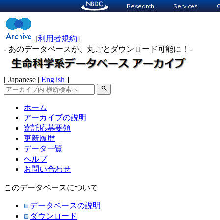
Research
Services
C
[
利用者規約
]
- あのデータベースが、丸ごとダウンロード可能に！-
[ Japanese |
English
]
search
ホーム
アーカイブの説明
寄託応募要領
更新履歴
データ一覧
ヘルプ
お問い合わせ
このデータベースについて
データベースの説明
ダウンロード