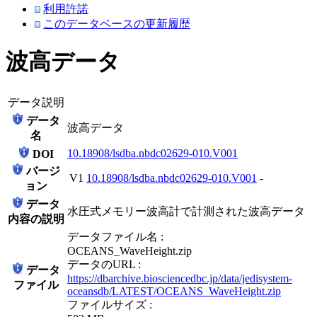
利用許諾
このデータベースの更新履歴
波高データ
データ説明
データ
波高データ
名
10.18908/lsdba.nbdc02629-010.V001
DOI
バージ
V1
10.18908/lsdba.nbdc02629-010.V001
-
ョン
データ
水圧式メモリー波高計で計測された波高データ
内容の説明
データファイル名 :
OCEANS_WaveHeight.zip
データのURL :
データ
https://dbarchive.biosciencedbc.jp/data/jedisystem-
ファイル
oceansdb/LATEST/OCEANS_WaveHeight.zip
ファイルサイズ :