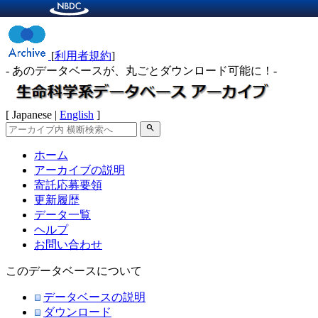
[
利用者規約
]
- あのデータベースが、丸ごとダウンロード可能に！-
[ Japanese |
English
]
search
ホーム
アーカイブの説明
寄託応募要領
更新履歴
データ一覧
ヘルプ
お問い合わせ
このデータベースについて
データベースの説明
ダウンロード