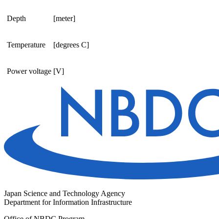
Depth
[meter]
Temperature
[degrees C]
Power voltage
[V]
Japan Science and Technology Agency
Department for Information Infrastructure
Office of NBDC Program