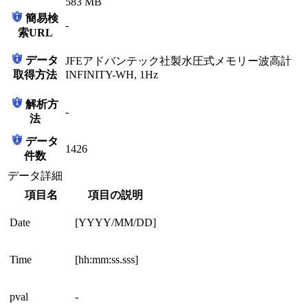
583 MB
簡易検
-
索URL
データ
JFEアドバンテック社製水圧式メモリー波高計
取得方法
INFINITY-WH, 1Hz
解析方
-
法
データ
1426
件数
データ詳細
項目名
項目の説明
Date
[YYYY/MM/DD]
Time
[hh:mm:ss.sss]
pval
-