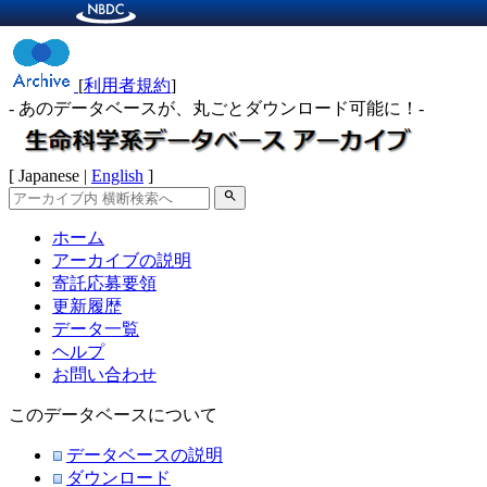
[
利用者規約
]
- あのデータベースが、丸ごとダウンロード可能に！-
[ Japanese |
English
]
search
ホーム
アーカイブの説明
寄託応募要領
更新履歴
データ一覧
ヘルプ
お問い合わせ
このデータベースについて
データベースの説明
ダウンロード