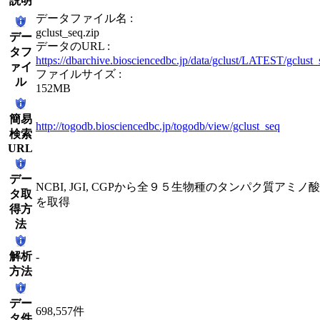
説明
データファイル名 :
gclust_seq.zip
デー
データのURL :
タフ
https://dbarchive.biosciencedbc.jp/data/gclust/LATEST/gclust_
ァイ
ファイルサイズ :
ル
152MB
簡易
http://togodb.biosciencedbc.jp/togodb/view/gclust_seq
検索
URL
デー
NCBI, JGI, CGPから全９５生物種のタンパク質アミノ
タ取
を取得
得方
法
解析
-
方法
デー
698,557件
タ件