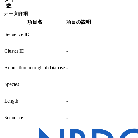
数
データ詳細
項目名
項目の説明
Sequence ID
-
Cluster ID
-
Annotation in original database
-
Species
-
Length
-
Sequence
-