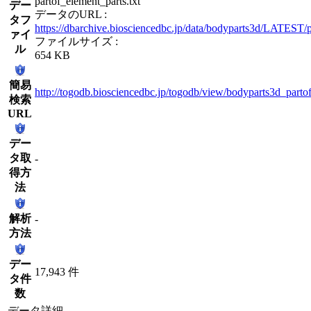
partof_element_parts.txt
デー
データのURL :
タフ
https://dbarchive.biosciencedbc.jp/data/bodyparts3d/LATEST/p
ァイ
ファイルサイズ :
ル
654 KB
簡易
http://togodb.biosciencedbc.jp/togodb/view/bodyparts3d_parto
検索
URL
デー
タ取
-
得方
法
解析
-
方法
デー
17,943 件
タ件
数
データ詳細