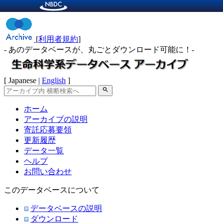
[
利用者規約
]
- あのデータベースが、丸ごとダウンロード可能に！-
[ Japanese |
English
]
search
ホーム
アーカイブの説明
寄託応募要領
更新履歴
データ一覧
ヘルプ
お問い合わせ
このデータベースについて
データベースの説明
ダウンロード