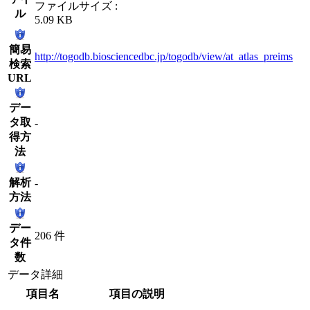
ファイルサイズ :
ル
5.09 KB
簡易
http://togodb.biosciencedbc.jp/togodb/view/at_atlas_preims
検索
URL
デー
タ取
-
得方
法
解析
-
方法
デー
206 件
タ件
数
データ詳細
項目名
項目の説明