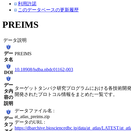
利用許諾
このデータベースの更新履歴
PREIMS
データ説明
デー
PREIMS
タ名
10.18908/lsdba.nbdc01162-003
DOI
デー
ターゲットタンパク研究プログラムにおける各技術開
タ内
開発されたプロトコル情報をまとめた一覧です。
容の
説明
データファイル名 :
at_atlas_preims.zip
デー
データのURL :
タフ
https://dbarchive.biosciencedbc.jp/data/at_atlas/LATEST/at_atl
ァイ